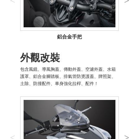
鋁合金手把
外觀改裝
包含風鏡、導風胸蓋、傳動外蓋、空濾外蓋、水箱
護罩、鋁合金腳踏板、排氣管防燙護蓋、牌照架、
土除、防撞配件、車身強化拉桿、配件！