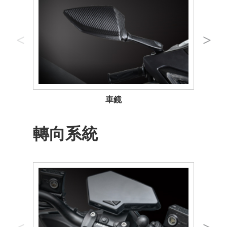
車鏡
轉向系統