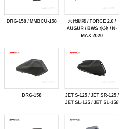
DRG-158 / MMBCU-158
六代勁戰 / FORCE 2.0 /
AUGUR / BWS 水冷 / N-
MAX 2020
DRG-158
JET S-125 / JET SR-125 /
JET SL-125 / JET SL-158