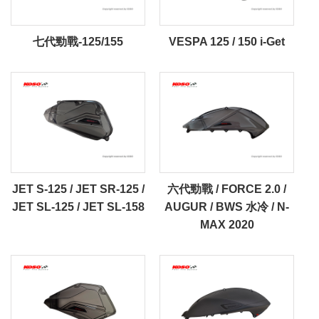
七代勁戰-125/155
VESPA 125 / 150 i-Get
JET S-125 / JET SR-125 /
六代勁戰 / FORCE 2.0 /
JET SL-125 / JET SL-158
AUGUR / BWS 水冷 / N-
MAX 2020