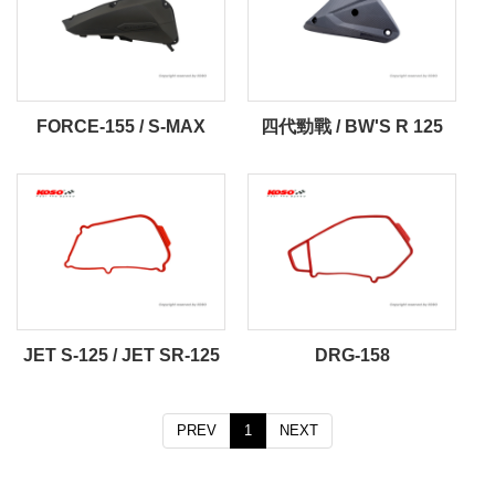
FORCE-155 / S-MAX
四代勁戰 / BW'S R 125
JET S-125 / JET SR-125
DRG-158
PREV
1
NEXT