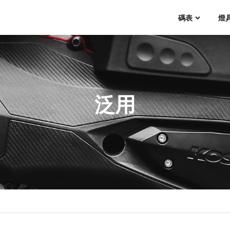
碼表
燈
泛用