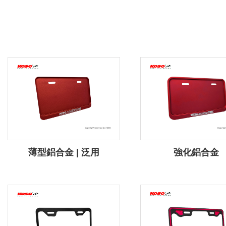
薄型鋁合金 | 泛用
強化鋁合金