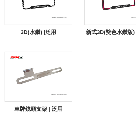
3D(水鑽) |泛用
新式3D(雙色水鑽版) 
車牌鏡頭支架 | 泛用