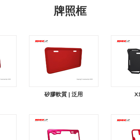
牌照框
矽膠軟質 | 泛用
X