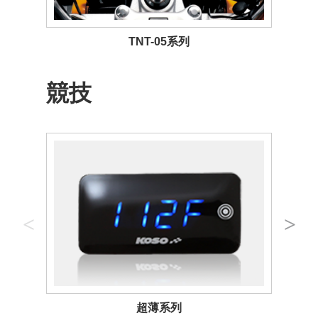
TNT-05系列
競技
超薄系列