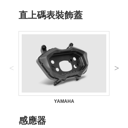
直上碼表裝飾蓋
YAMAHA
感應器