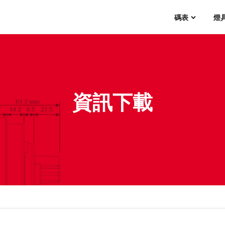
碼表
燈
資訊下載