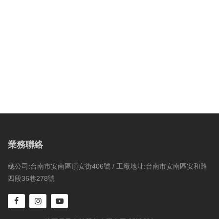
業務聯絡
總公司:台南市安南區頂安街406號 / 工廠地址:台南市安南區安和路
四段36巷278號