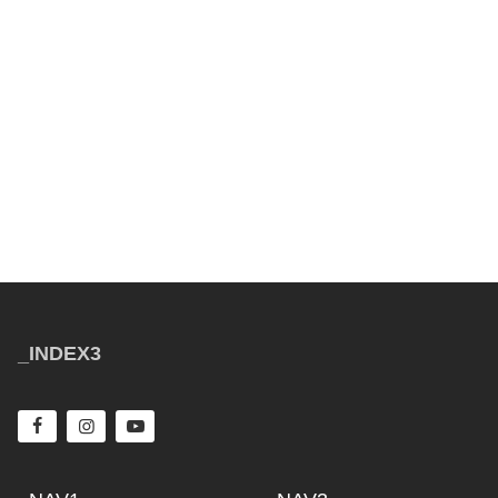
_INDEX3