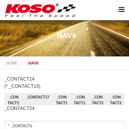
_NAV6
_NAV6
_HOME
_CONTACT14
(* _CONTACT15)
_CON
_CONTACT17
_CON
_CON
_CON
_CON
TACT1
TACT1
TACT1
TACT2
TACT2
_CONTACT24
6
8
9
0
1